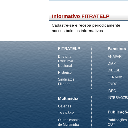
Informativo FITRATELP
Cadastre-se e receba periodicamente
nossos boletins informativos.
FITRATELP
Parceiros
Diretoria
ANAPAR
Executiva
DIAP
Nacional
DIEESE
Histórico
FENAPAS
Sindicatos
Filiados
FNDC
IDEC
INTERVOZE
Multimídia
Galerias
Publicaçõ
TV / Rádio
Outros canais
Publicações
de Multimidia
CUT