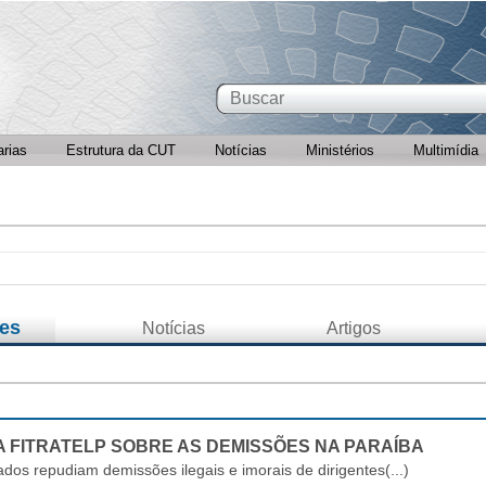
arias
Estrutura da CUT
Notícias
Ministérios
Multimídia
es
Notícias
Artigos
A FITRATELP SOBRE AS DEMISSÕES NA PARAÍBA
ados repudiam demissões ilegais e imorais de dirigentes(...)