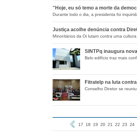
“Hoje, eu só temo a morte da democr
Durante todo o dia, a presidenta foi inqui
Justiça acolhe denúncia contra Diret
Minoritários da Oi lutam contra uma cultura
SINTPq inaugura nova
Belo edifício traz mais con
Fitratelp na luta cont
Conselho Diretor se reuniu
17
18
19
20
21
22
23
24