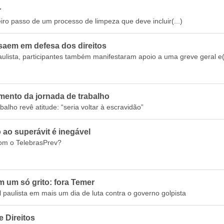
r
o passo de um processo de limpeza que deve incluir(...)
 saem em defesa dos direitos
lista, participantes também manifestaram apoio a uma greve geral e(.
ento da jornada de trabalho
lho revê atitude: “seria voltar à escravidão”
o ao superávit é inegável
om o TelebrasPrev?
 um só grito: fora Temer
paulista em mais um dia de luta contra o governo golpista
e Direitos