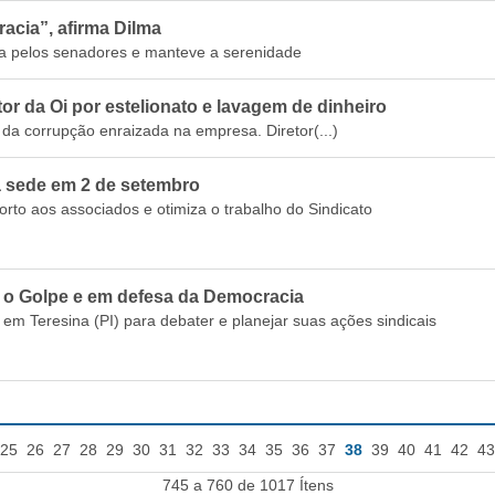
acia”, afirma Dilma
rida pelos senadores e manteve a serenidade
or da Oi por estelionato e lavagem de dinheiro
 da corrupção enraizada na empresa. Diretor(...)
 sede em 2 de setembro
forto aos associados e otimiza o trabalho do Sindicato
ra o Golpe e em defesa da Democracia
 em Teresina (PI) para debater e planejar suas ações sindicais
25
26
27
28
29
30
31
32
33
34
35
36
37
38
39
40
41
42
43
745 a 760 de 1017 Ítens