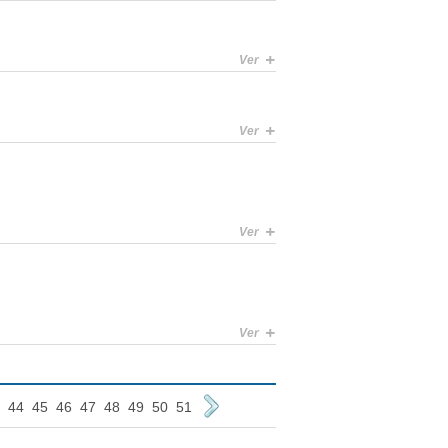
+
Ver
+
Ver
+
Ver
+
Ver
44
45
46
47
48
49
50
51