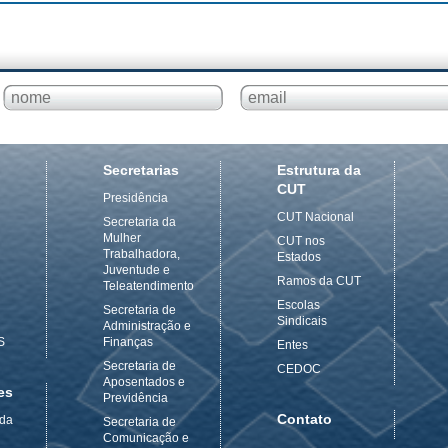
Secretarias
Estrutura da
CUT
Presidência
CUT Nacional
Secretaria da
Mulher
CUT nos
Trabalhadora,
Estados
Juventude e
Ramos da CUT
Teleatendimento
Escolas
Secretaria de
Sindicais
Administração e
S
Finanças
Entes
Secretaria de
CEDOC
Aposentados e
es
Previdência
Contato
 da
Secretaria de
Comunicação e