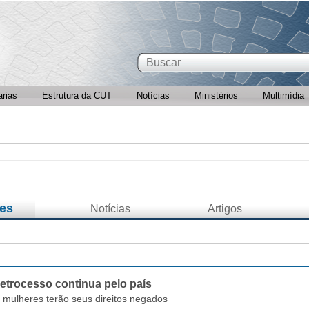
arias
Estrutura da CUT
Notícias
Ministérios
Multimídia
es
Notícias
Artigos
retrocesso continua pelo país
 mulheres terão seus direitos negados