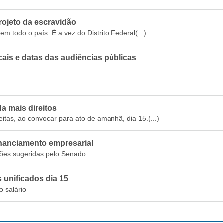
ojeto da escravidão
m todo o país. É a vez do Distrito Federal(...)
cais e datas das audiências públicas
da mais direitos
itas, ao convocar para ato de amanhã, dia 15.(...)
inanciamento empresarial
ções sugeridas pelo Senado
unificados dia 15
 salário