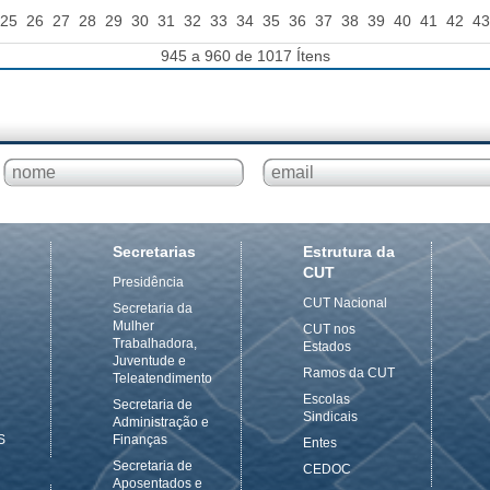
25
26
27
28
29
30
31
32
33
34
35
36
37
38
39
40
41
42
43
945 a 960 de 1017 Ítens
Secretarias
Estrutura da
CUT
Presidência
CUT Nacional
Secretaria da
Mulher
CUT nos
Trabalhadora,
Estados
Juventude e
Ramos da CUT
Teleatendimento
Escolas
Secretaria de
Sindicais
Administração e
S
Finanças
Entes
Secretaria de
CEDOC
Aposentados e