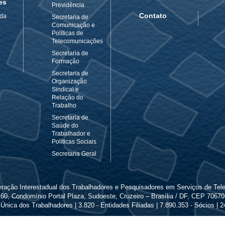
es
Previdência
Contato
 da
Secretaria de
Comunicação e
Políticas de
Telecomunicações
Secretaria de
Formação
Secretaria de
Organização
Sindical e
Relação do
Trabalho
Secretaria de
Saúde do
Trabalhador e
Políticas Sociais
Secretaria Geral
ederação Interestadual dos Trabalhadores e Pesquisadores em Serviços de Te
0, Condomínio Portal Plaza, Sudoeste, Cruzeiro – Brasília / DF, CEP 70670-
Única dos Trabalhadores | 3.820 - Entidades Filiadas | 7.890.353 - Sócios |