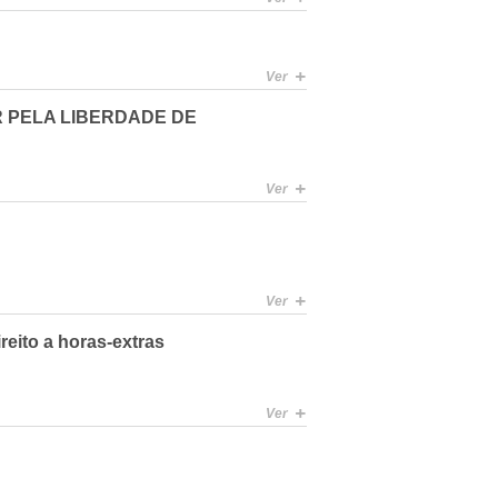
+
Ver
AR PELA LIBERDADE DE
+
Ver
+
Ver
reito a horas-extras
+
Ver