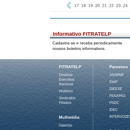
17
18
19
20
21
22
23
24
Informativo FITRATELP
Cadastre-se e receba periodicamente
nossos boletins informativos.
FITRATELP
Parceiros
Diretoria
ANAPAR
Executiva
DIAP
Nacional
DIEESE
Histórico
FENAPAS
Sindicatos
Filiados
FNDC
IDEC
INTERVOZE
Multimídia
Galerias