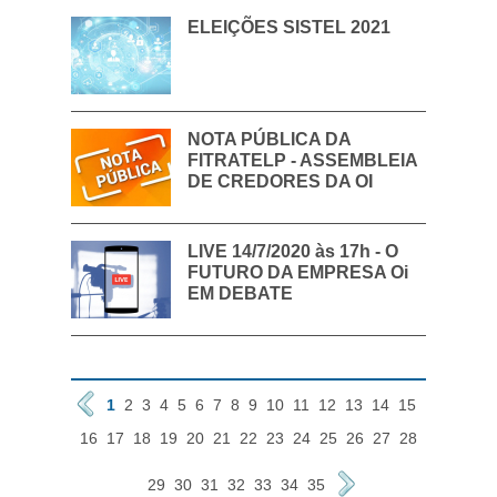
ELEIÇÕES SISTEL 2021
NOTA PÚBLICA DA
FITRATELP - ASSEMBLEIA
DE CREDORES DA OI
LIVE 14/7/2020 às 17h - O
FUTURO DA EMPRESA Oi
EM DEBATE
1
2
3
4
5
6
7
8
9
10
11
12
13
14
15
16
17
18
19
20
21
22
23
24
25
26
27
28
29
30
31
32
33
34
35