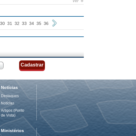
+
Ver
30
31
32
33
34
35
36
Notícias
Destaques
Notícias
Artigos (Ponto
de Vista)
Ministérios