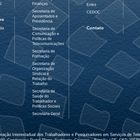
S
Finanças
Entes
Secretaria de
CEDOC
Aposentados e
es
Previdência
Contato
 da
Secretaria de
Comunicação e
Políticas de
Telecomunicações
Secretaria de
Formação
Secretaria de
Organização
Sindical e
Relação do
Trabalho
Secretaria de
Saúde do
Trabalhador e
Políticas Sociais
Secretaria Geral
ederação Interestadual dos Trabalhadores e Pesquisadores em Serviços de Te