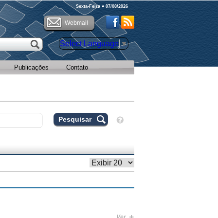
Sexta-Feira ● 07/08/2026
Webmail
Select Language
▼
Publicações
Contato
+
Ver