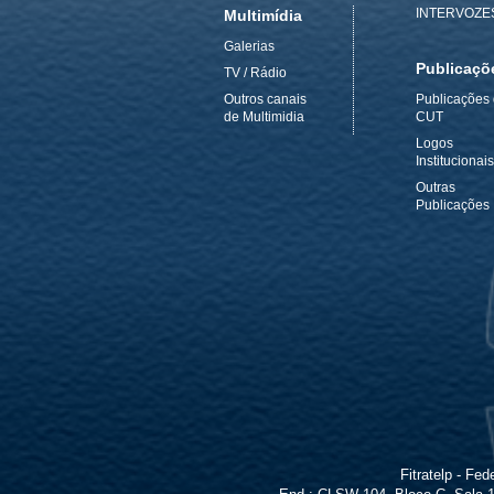
INTERVOZE
Multimídia
Galerias
Publicaçõ
TV / Rádio
Outros canais
Publicações
de Multimidia
CUT
Logos
Institucionais
Outras
Publicações
Fitratelp - F