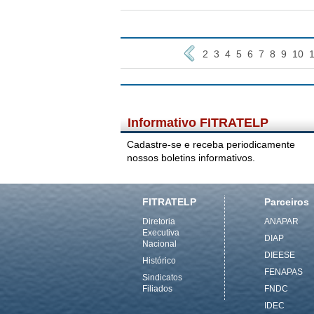
2
3
4
5
6
7
8
9
10
1
Informativo FITRATELP
Cadastre-se e receba periodicamente
nossos boletins informativos.
FITRATELP
Parceiros
Diretoria
ANAPAR
Executiva
DIAP
Nacional
DIEESE
Histórico
FENAPAS
Sindicatos
Filiados
FNDC
IDEC