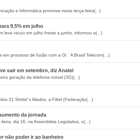
cação e Informática promove nesta terça-feira(...)
ara 9,5% em julho
 leve recuo em julho frente a junho, informou o(...)
a em processo de fusão com a Oi. `A Brasil Telecom(...)
eve sair em setembro, diz Anatel
ceira geração da telefonia móvel (3G)(...)
 21 Sinttel´s filiados, a Fittel (Federação(...)
o aumento da jornada
feira, dia 16, na Assembléia Legislativa, o(...)
r não poder ir ao banheiro