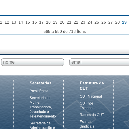
1
12
13
14
15
16
17
18
19
20
21
22
23
24
25
26
27
28
29
565 a 580 de 718 Ítens
Secretarias
Estrutura da
CUT
Presidência
CUT Nacional
Secretaria da
Mulher
CUT nos
Trabalhadora,
Estados
Juventude e
Ramos da CUT
Teleatendimento
Escolas
Secretaria de
Sindicais
Administração e