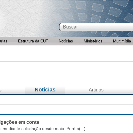
arias
Estrutura da CUT
Notícias
Ministérios
Multimídia
Notícias
s
Artigos
 ligações em conta
 mediante solicitação desde maio. Porém(...)