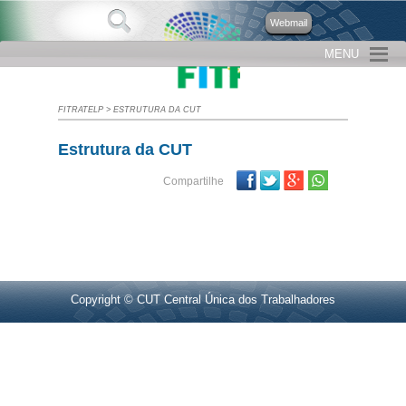
Webmail
MENU
FITRATELP
>
ESTRUTURA DA CUT
Estrutura da CUT
Facebook
Twitter
Google Plus
Compartilhe
Copyright © CUT Central Única dos Trabalhadores