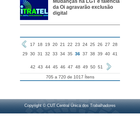
Mudanças na LGT e falência
da Oi agravarão exclusão
digital
17
18
19
20
21
22
23
24
25
26
27
28
29
30
31
32
33
34
35
36
37
38
39
40
41
42
43
44
45
46
47
48
49
50
51
705 a 720 de 1017 Ítens
Copyright © CUT Central Única dos Trabalhadores