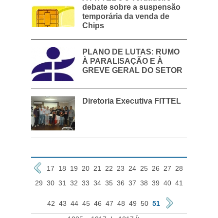
debate sobre a suspensão
temporária da venda de
Chips
PLANO DE LUTAS: RUMO
À PARALISAÇÃO E À
GREVE GERAL DO SETOR
Diretoria Executiva FITTEL
17
18
19
20
21
22
23
24
25
26
27
28
29
30
31
32
33
34
35
36
37
38
39
40
41
42
43
44
45
46
47
48
49
50
51