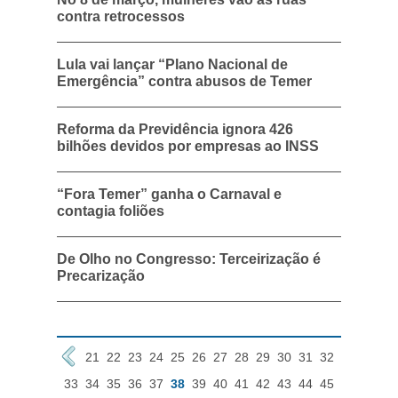
contra retrocessos
Lula vai lançar “Plano Nacional de
Emergência” contra abusos de Temer
Reforma da Previdência ignora 426
bilhões devidos por empresas ao INSS
“Fora Temer” ganha o Carnaval e
contagia foliões
De Olho no Congresso: Terceirização é
Precarização
21
22
23
24
25
26
27
28
29
30
31
32
33
34
35
36
37
38
39
40
41
42
43
44
45