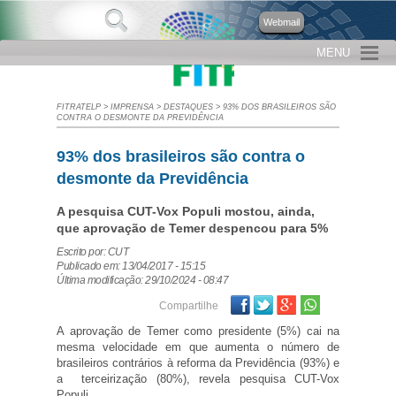
Webmail
MENU
FITRATELP
>
IMPRENSA
>
DESTAQUES
>
93% DOS BRASILEIROS SÃO
CONTRA O DESMONTE DA PREVIDÊNCIA
93% dos brasileiros são contra o
desmonte da Previdência
A pesquisa CUT-Vox Populi mostou, ainda,
que aprovação de Temer despencou para 5%
Escrito por: CUT
Publicado em: 13/04/2017 - 15:15
Última modificação: 29/10/2024 - 08:47
Facebook
Twitter
Google Plus
Compartilhe
A aprovação de Temer como presidente (5%) cai na
mesma velocidade em que aumenta o número de
brasileiros contrários à reforma da Previdência (93%) e
a terceirização (80%), revela pesquisa CUT-Vox
Populi.