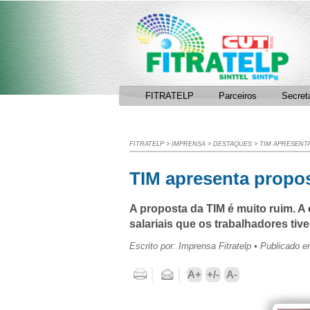
Facebook
RSS
FITRATELP
Parceiros
Secret
FITRATELP
>
IMPRENSA
>
DESTAQUES
>
TIM APRESENTA
TIM apresenta propo
A proposta da TIM é muito ruim. A
salariais que os trabalhadores tiv
Escrito por: Imprensa Fitratelp • Publicado 
Imprimir
Enviar por e-mail
A+
+/-
A-