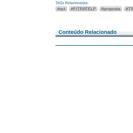
TAGs Relacionadas:
#act
#FITRATELP
#proposta
#T
Conteúdo Relacionado
07/08/2026 - Notícias
Trabalhadores da Oi apro
07/08/2026 - Notícias
Dia dos Pais: pai por voca
05/08/2026 - Notícias
Federações se reúnem co