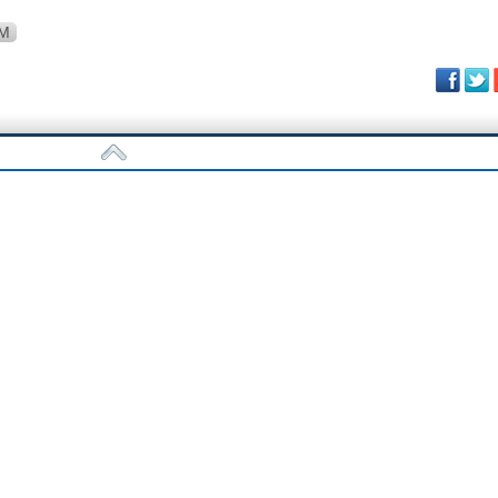
IM
Fa
vam parcelamento de rescisões
ção, pai por missão
m a Oi