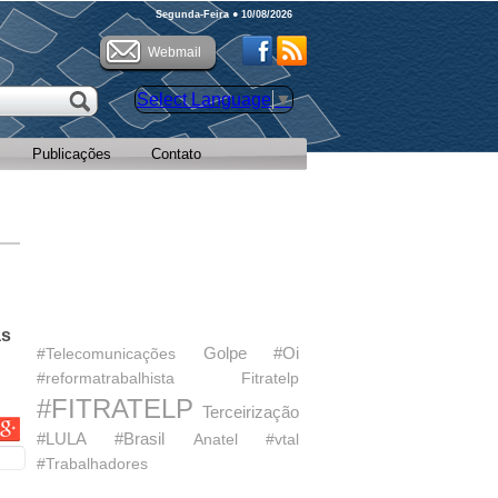
Segunda-Feira ● 10/08/2026
Webmail
Select Language
▼
Publicações
Contato
as
Golpe
#Oi
#Telecomunicações
#reformatrabalhista
Fitratelp
#FITRATELP
Terceirização
cebook
Twitter
Google Plus
#LULA
#Brasil
Anatel
#vtal
#Trabalhadores