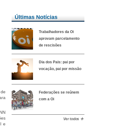
Últimas Notícias
Trabalhadores da Oi
aprovam parcelamento
de rescisões
Dia dos Pais: pai por
vocação, pai por missão
 de
Federações se reúnem
ara
com a Oi
CNN
ões
Ver todos
l e