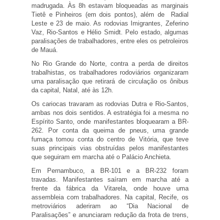
madrugada. Às 8h estavam bloqueadas as marginais
Tietê e Pinheiros (em dois pontos), além de Radial
Leste e 23 de maio. As rodovias Imigrantes, Zeferino
Vaz, Rio-Santos e Hélio Smidt. Pelo estado, algumas
paralisações de trabalhadores, entre eles os petroleiros
de Mauá.
No Rio Grande do Norte, contra a perda de direitos
trabalhistas, os trabalhadores rodoviários organizaram
uma paralisação que retirará de circulação os ônibus
da capital, Natal, até às 12h.
Os cariocas travaram as rodovias Dutra e Rio-Santos,
ambas nos dois sentidos. A estratégia foi a mesma no
Espírito Santo, onde manifestantes bloquearam a BR-
262. Por conta da queima de pneus, uma grande
fumaça tomou conta do centro de Vitória, que teve
suas principais vias obstruídas pelos manifestantes
que seguiram em marcha até o Palácio Anchieta.
Em Pernambuco, a BR-101 e a BR-232 foram
travadas. Manifestantes saíram em marcha até a
frente da fábrica da Vitarela, onde houve uma
assembleia com trabalhadores. Na capital, Recife, os
metroviários aderiram ao “Dia Nacional de
Paralisações” e anunciaram redução da frota de trens,