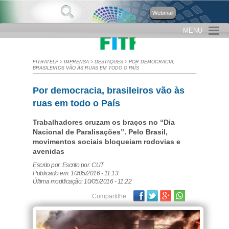
Webmail
MENU
FITRATELP
>
IMPRENSA
>
DESTAQUES
>
POR DEMOCRACIA,
BRASILEIROS VÃO ÀS RUAS EM TODO O PAÍS
Por democracia, brasileiros vão às
ruas em todo o País
Trabalhadores cruzam os braços no “Dia
Nacional de Paralisações”. Pelo Brasil,
movimentos sociais bloqueiam rodovias e
avenidas
Escrito por: Escrito por: CUT
Publicado em: 10/05/2016 - 11:13
Última modificação: 10/05/2016 - 11:22
Facebook
Twitter
Google Plus
Compartilhe