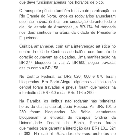
que deve funcionar apenas nos horários de pico.
O transporte público também foi alvo de paralisação no
Rio Grande do Norte, onde os rodoviários anunciaram
que não haverá ônibus em circulação durante todo o
dia. No estado do Amazonas, a BR-174 foi trancada
nos dois sentidos na altura da cidade de Presidente
Figueiredo.
Curitiba amanheceu com uma intervenção artística no
centro da cidade. Centenas de balões com formato de
coração ocupavam as calçadas. Uma manifestação na
BR-277 bloqueou a via. A BR-600 segue travada,
assim como a BR-158.
No Distrito Federal, as BRs 020, 060 e 070 foram
bloqueadas. Em Porto Alegre, algumas vias na região
central foram travadas e pneus foram queimados na
interdição da RS-040 e das BRs 116 e 290.
Na Paraíba, os ônibus não rodaram nas primeiras
horas do dia na capital, João Pessoa. As BRs 101 e
230 foram bloqueadas. Na Bahia, estudantes
bloquearam a entrada do campus Ondina da
Universidade Federal da Bahia. Pneus foram
queimados para garantir a interdição das BRs 101, 324
e 093. Na capital, Salvador, diversos protestos se