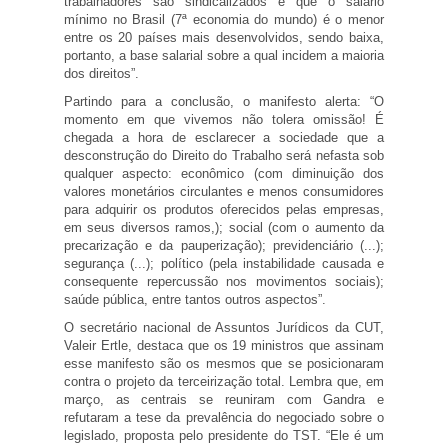
trabalhadores são sindicalizados e que o salário
mínimo no Brasil (7ª economia do mundo) é o menor
entre os 20 países mais desenvolvidos, sendo baixa,
portanto, a base salarial sobre a qual incidem a maioria
dos direitos”.
Partindo para a conclusão, o manifesto alerta: “O
momento em que vivemos não tolera omissão! É
chegada a hora de esclarecer a sociedade que a
desconstrução do Direito do Trabalho será nefasta sob
qualquer aspecto: econômico (com diminuição dos
valores monetários circulantes e menos consumidores
para adquirir os produtos oferecidos pelas empresas,
em seus diversos ramos,); social (com o aumento da
precarização e da pauperização); previdenciário (...);
segurança (...); político (pela instabilidade causada e
consequente repercussão nos movimentos sociais);
saúde pública, entre tantos outros aspectos”.
O secretário nacional de Assuntos Jurídicos da CUT,
Valeir Ertle, destaca que os 19 ministros que assinam
esse manifesto são os mesmos que se posicionaram
contra o projeto da terceirização total. Lembra que, em
março, as centrais se reuniram com Gandra e
refutaram a tese da prevalência do negociado sobre o
legislado, proposta pelo presidente do TST. “Ele é um