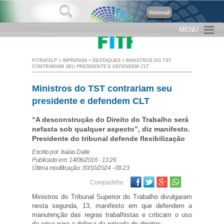
Webmail
MENU
FITRATELP
>
IMPRENSA
>
DESTAQUES
>
MINISTROS DO TST
CONTRARIAM SEU PRESIDENTE E DEFENDEM CLT
Ministros do TST contrariam seu
presidente e defendem CLT
“A desconstrução do Direito do Trabalho será
nefasta sob qualquer aspecto”, diz manifesto.
Presidente do tribunal defende flexibilização
Escrito por: Isaías Dalle
Publicado em: 14/06/2016 - 13:26
Última modificação: 30/10/2024 - 09:23
Facebook
Twitter
Google Plus
Compartilhe
Ministros do Tribunal Superior do Trabalho divulgaram
nesta segunda, 13, manifesto em que defendem a
manutenção das regras trabalhistas e criticam o uso
da crise para a defesa da retirada de direitos.