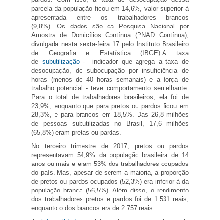
parcela da população ficou em 14,6%, valor superior à
apresentada entre os trabalhadores brancos
(9,9%). Os dados são da Pesquisa Nacional por
Amostra de Domicílios Contínua (PNAD Contínua),
divulgada nesta sexta-feira 17 pelo Instituto Brasileiro
de Geografia e Estatística (IBGE).A taxa
de
subutilização
- indicador que agrega a taxa de
desocupação, de subocupação por insuficiência de
horas (menos de 40 horas semanais) e a força de
trabalho potencial - teve comportamento semelhante.
Para o total de trabalhadores brasileiros, ela foi de
23,9%, enquanto que para pretos ou pardos ficou em
28,3%, e para brancos em 18,5%. Das 26,8 milhões
de pessoas subutilizadas no Brasil, 17,6 milhões
(65,8%) eram pretas ou pardas.
No terceiro trimestre de 2017, pretos ou pardos
representavam 54,9% da população brasileira de 14
anos ou mais e eram 53% dos trabalhadores ocupados
do país. Mas, apesar de serem a maioria, a proporção
de pretos ou pardos ocupados (52,3%) era inferior à da
população branca (56,5%). Além disso, o rendimento
dos trabalhadores pretos e pardos foi de 1.531 reais,
enquanto o dos brancos era de 2.757 reais.