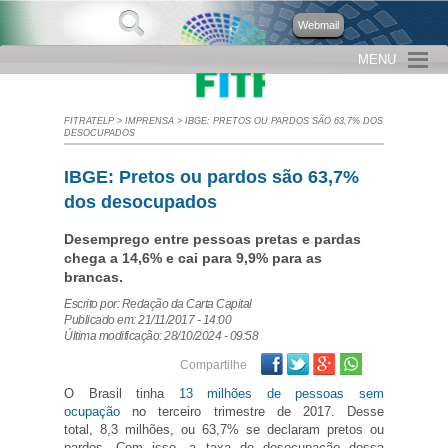
Webmail
MENU
FITRATELP
>
IMPRENSA
>
IBGE: PRETOS OU PARDOS SÃO 63,7% DOS
DESOCUPADOS
IBGE: Pretos ou pardos são 63,7%
dos desocupados
Desemprego entre pessoas pretas e pardas
chega a 14,6% e cai para 9,9% para as
brancas.
Escrito por: Redação da Carta Capital
Publicado em: 21/11/2017 - 14:00
Última modificação: 28/10/2024 - 09:58
Facebook
Twitter
Google Plus
Compartilhe
O Brasil tinha
13 milhões de pessoas sem
ocupação
no terceiro trimestre de 2017. Desse
total, 8,3 milhões, ou 63,7% se declaram pretos ou
pardos. Com isso, a taxa de desocupação dessa