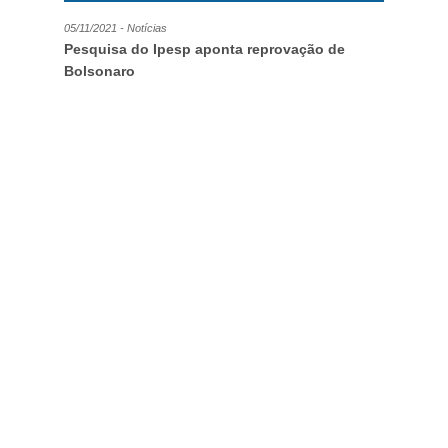
05/11/2021 - Notícias
Pesquisa do Ipesp aponta reprovação de
Bolsonaro
06/05/2021 - Notícias
Trabalhadores perdem renda e endividamento
da população bate recorde no governo
Bolsonaro
24/06/2020 - Notícias
Pesquisa: qualidade dos serviços em telefonia
móvel
05/02/2019 - Notícias
Bancos fecharam 2.929 postos de emprego
bancário no Brasil em 2018
13/12/2018 - Notícias