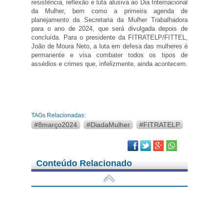
resistência, reflexão e luta alusiva ao Dia Internacional
da Mulher, bem como a primeira agenda de
planejamento da Secretaria da Mulher Trabalhadora
para o ano de 2024, que será divulgada depois de
concluída. Para o presidente da FITRATELP/FITTEL,
João de Moura Neto, a luta em defesa das mulheres é
permanente e visa combater todos os tipos de
assédios e crimes que, infelizmente, ainda acontecem.
TAGs Relacionadas:
#8março2024
#DiadaMulher
#FITRATELP
Facebook
Twitter
Google Plus
Conteúdo Relacionado
05/08/2026 - Notícias
Federações se reúnem com a Oi