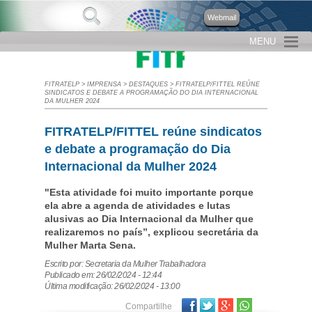
Webmail
MENU
FITRATELP
>
IMPRENSA
>
DESTAQUES
>
FITRATELP/FITTEL REÚNE
SINDICATOS E DEBATE A PROGRAMAÇÃO DO DIA INTERNACIONAL
DA MULHER 2024
FITRATELP/FITTEL reúne sindicatos
e debate a programação do Dia
Internacional da Mulher 2024
"Esta atividade foi muito importante porque
ela abre a agenda de atividades e lutas
alusivas ao Dia Internacional da Mulher que
realizaremos no país”, explicou secretária da
Mulher Marta Sena.
Escrito por: Secretaria da Mulher Trabalhadora
Publicado em: 26/02/2024 - 12:44
Última modificação: 26/02/2024 - 13:00
Facebook
Twitter
Google Plus
Compartilhe