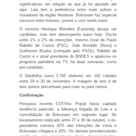
significativas em relação ao que já foi apurado até
aqui. Lula tem a preferência entre mais pobres e
moradores da região Nordeste. Bolsonaro faz especial
sucesso entre homens, jovens e com renda maior.
O ministro Henrique Meirelles (Fazenda) deseja ser
candidato, mas tem desempenho baixo hoje. Oscila
entre 1% e 2% de intenções, mesmo nível de Paulo
Rabello de Castro (PSC), João Amoêdo (Novo) e
Guilherme Boulos (cortejado pelo PSOL). Rabello de
Castro é o atual presidente do BNDES e apareceu no
programa partidário na TV, há duas semanas, como
pré-candidato.
O Datafolha ouviu 2.765 eleitores em 192 cidades
entre 29 e 30 de novembro. A margem de erro é de
dois pontos percentuais para mais ou para menos.
Confirmação
Pesquisa recente CUT/Vox Populi havia captado
tendência parecida: a liderança folgada de Lula e a
consolidação de Bolsonaro em segundo lugar. No
levantamento realizado entre 27 e 30 de outubro, o ex-
presidente somava 42% das intenções de votos e
Bolsonaro chegava a 16%. Os demais presidenciáveis