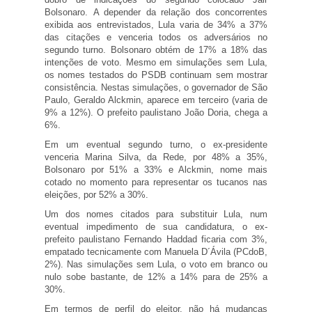
Bolsonaro. A depender da relação dos concorrentes
exibida aos entrevistados, Lula varia de 34% a 37%
das citações e venceria todos os adversários no
segundo turno. Bolsonaro obtém de 17% a 18% das
intenções de voto. Mesmo em simulações sem Lula,
os nomes testados do PSDB continuam sem mostrar
consistência. Nestas simulações, o governador de São
Paulo, Geraldo Alckmin, aparece em terceiro (varia de
9% a 12%). O prefeito paulistano João Doria, chega a
6%.
Em um eventual segundo turno, o ex-presidente
venceria Marina Silva, da Rede, por 48% a 35%,
Bolsonaro por 51% a 33% e Alckmin, nome mais
cotado no momento para representar os tucanos nas
eleições, por 52% a 30%.
Um dos nomes citados para substituir Lula, num
eventual impedimento de sua candidatura, o ex-
prefeito paulistano Fernando Haddad ficaria com 3%,
empatado tecnicamente com Manuela D´Ávila (PCdoB,
2%). Nas simulações sem Lula, o voto em branco ou
nulo sobe bastante, de 12% a 14% para de 25% a
30%.
Em termos de perfil do eleitor, não há mudanças