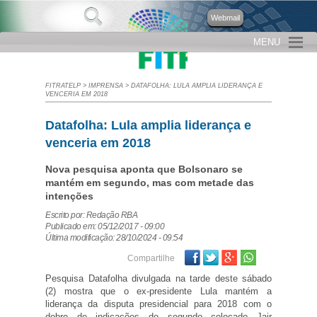
Webmail
MENU
FITRATELP
>
IMPRENSA
>
DATAFOLHA: LULA AMPLIA LIDERANÇA E
VENCERIA EM 2018
Datafolha: Lula amplia liderança e
venceria em 2018
Nova pesquisa aponta que Bolsonaro se
mantém em segundo, mas com metade das
intenções
Escrito por: Redação RBA
Publicado em: 05/12/2017 - 09:00
Última modificação: 28/10/2024 - 09:54
Facebook
Twitter
Google Plus
Compartilhe
Pesquisa Datafolha divulgada na tarde deste sábado
(2) mostra que o ex-presidente Lula mantém a
liderança da disputa presidencial para 2018 com o
dobro de indicações do segundo colocado Jair