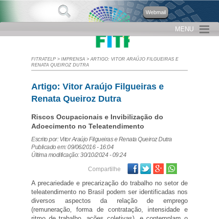
Webmail
MENU
FITRATELP
>
IMPRENSA
>
ARTIGO: VITOR ARAÚJO FILGUEIRAS E
RENATA QUEIROZ DUTRA
Artigo: Vitor Araújo Filgueiras e
Renata Queiroz Dutra
Riscos Ocupacionais e Invibilização do
Adoecimento no Teleatendimento
Escrito por: Vitor Araújo Filgueiras e Renata Queiroz Dutra
Publicado em: 09/06/2016 - 16:04
Última modificação: 30/10/2024 - 09:24
Facebook
Twitter
Google Plus
Compartilhe
A precariedade e precarização do trabalho no setor de
teleatendimento no Brasil podem ser identificadas nos
diversos aspectos da relação de emprego
(remuneração, forma de contratação, intensidade e
ritmo de trabalho, ações coletivas), e contemplam o