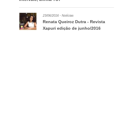
23/06/2016 - Notícias
Renata Queiroz Dutra - Revista
Xapuri edição de junho/2016
26/02/2016 - Notícias
Contax condenada por obstrução à atividade
sindical
21/07/2015 - Notícias
SEMINÁRIO: a realidade de
trabalho dos teleatendentes nos
Call Center
07/07/2015 - Notícias
Em casa de ferreiro espeto tem
que ser de ferro