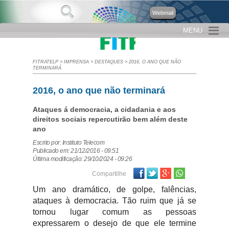
Webmail
MENU
FITRATELP
>
IMPRENSA
>
DESTAQUES
>
2016, O ANO QUE NÃO
TERMINARÁ
2016, o ano que não terminará
Ataques á democracia, a cidadania e aos
direitos sociais repercutirão bem além deste
ano
Escrito por: Instituto Telecom
Publicado em: 21/12/2016 - 09:51
Última modificação: 29/10/2024 - 09:26
Facebook
Twitter
Google Plus
Compartilhe
Um ano dramático, de golpe, falências,
ataques à democracia. Tão ruim que já se
tornou lugar comum as pessoas
expressarem o desejo de que ele termine