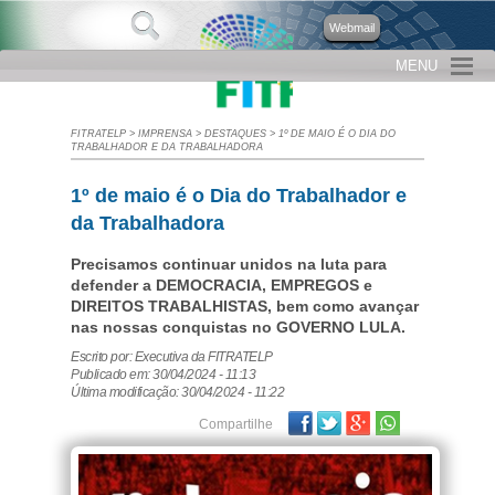
Webmail
MENU
FITRATELP
>
IMPRENSA
>
DESTAQUES
>
1º DE MAIO É O DIA DO
TRABALHADOR E DA TRABALHADORA
1º de maio é o Dia do Trabalhador e
da Trabalhadora
Precisamos continuar unidos na luta para
defender a DEMOCRACIA, EMPREGOS e
DIREITOS TRABALHISTAS, bem como avançar
nas nossas conquistas no GOVERNO LULA.
Escrito por: Executiva da FITRATELP
Publicado em: 30/04/2024 - 11:13
Última modificação: 30/04/2024 - 11:22
Facebook
Twitter
Google Plus
Compartilhe