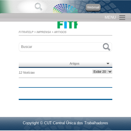
Webmail
MENU
FITRATELP
>
IMPRENSA
>
ARTIGOS
Artigos
12 Notícias
Copyright © CUT Central Única dos Trabalhadores