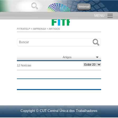
Webmail
MENU
FITRATELP
>
IMPRENSA
>
ARTIGOS
Artigos
12 Notícias
Copyright © CUT Central Única dos Trabalhadores