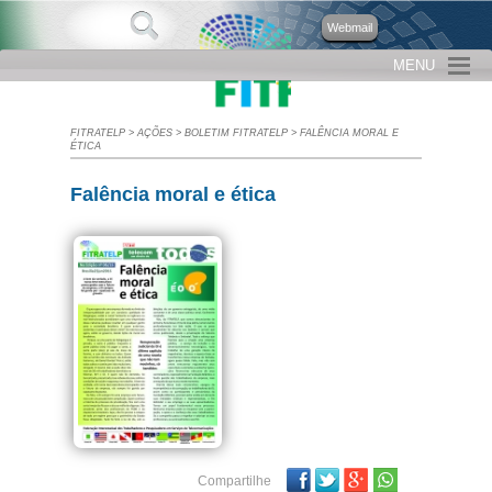
Webmail
MENU
FITRATELP
>
AÇÕES
>
BOLETIM FITRATELP
>
FALÊNCIA MORAL E
ÉTICA
Falência moral e ética
Facebook
Twitter
Google Plus
Compartilhe