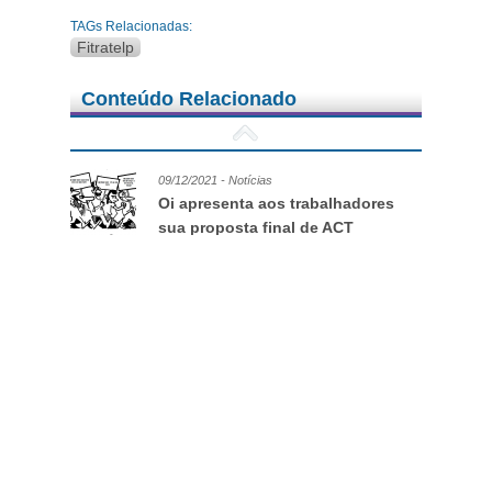
TAGs Relacionadas:
Fitratelp
Conteúdo Relacionado
09/12/2021 - Notícias
Oi apresenta aos trabalhadores
sua proposta final de ACT
2021/2022
03/11/2021 - Notícias
Caged: Governo anunciou geração de
empregos 46,8% maior do que o real em 2020
12/11/2020 - Notícias
Trabalhador em telecomunicações o essencial
é você