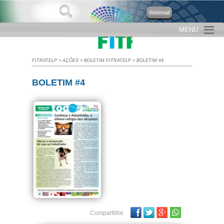
Webmail
MENU
FITRATELP
>
AÇÕES
>
BOLETIM FITRATELP
>
BOLETIM #4
BOLETIM #4
Facebook
Twitter
Google Plus
Compartilhe