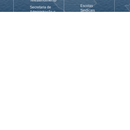
Teleatendimento
Escolas
Secretaria de
Sindicais
Administração e
S
Finanças
Entes
Secretaria de
CEDOC
Aposentados e
es
Previdência
Contato
 da
Secretaria de
Comunicação e
Políticas de
Telecomunicações
Secretaria de
Formação
Secretaria de
Organização
Sindical e
Relação do
Trabalho
Secretaria de
Saúde do
Trabalhador e
Políticas Sociais
Secretaria Geral