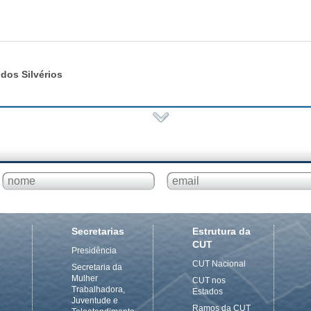
dos Silvérios
Secretarias
Estrutura da
CUT
Presidência
CUT Nacional
Secretaria da
Mulher
CUT nos
Trabalhadora,
Estados
Juventude e
Ramos da CUT