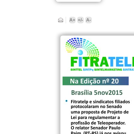
Enviar por e-mail
A+
+/-
A-