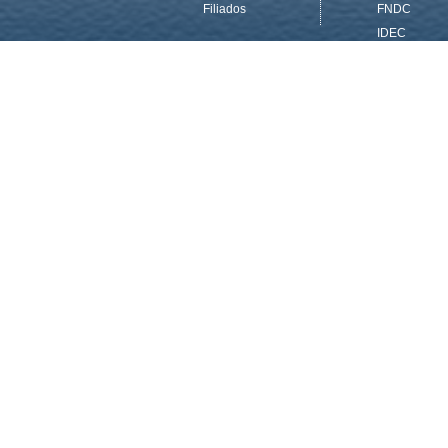
Filiados
FNDC
31/07/2015 - Boletim FITRATELP
BOLETIM #11
IDEC
INTERVOZE
Multimídia
Galerias
16/07/2015 - Boletim FITRATELP
Publicaçõ
TV / Rádio
BOLETIM #10
Outros canais
Publicações
de Multimidia
CUT
Logos
Institucionais
08/07/2015 - Boletim FITRATELP
Outras
BOLETIM #9
Publicações
01/07/2015 - Boletim FITRATELP
Boletim #8