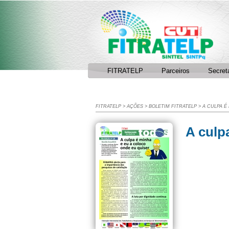
Facebook
RSS
FITRATELP
Parceiros
Secret
FITRATELP
>
AÇÕES
>
BOLETIM FITRATELP
>
A CULPA É
A culp