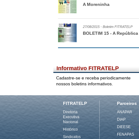
A Moreninha
27/08/2015 - Boletim FITRATELP
BOLETIM 15 - A República 
18/08/2015 - Boletim FITRATELP
BOLETIM FITRATELP #13
Informativo FITRATELP
Cadastre-se e receba periodicamente
nossos boletins informativos.
18/08/2015 - Boletim FITRATELP
e-BOLETIM 14
FITRATELP
Parceiros
Diretoria
ANAPAR
04/08/2015 - Boletim FITRATELP
Executiva
BOLETIM 12
DIAP
Nacional
DIEESE
Histórico
FENAPAS
Sindicatos