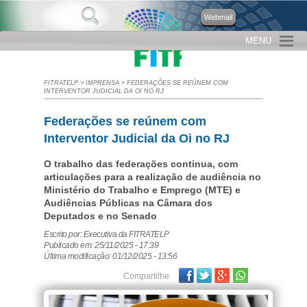
Webmail
MENU
FITRATELP
>
IMPRENSA
>
FEDERAÇÕES SE REÚNEM COM
INTERVENTOR JUDICIAL DA OI NO RJ
Federações se reúnem com
Interventor Judicial da Oi no RJ
O trabalho das federações continua, com
articulações para a realização de audiência no
Ministério do Trabalho e Emprego (MTE) e
Audiências Públicas na Câmara dos
Deputados e no Senado
Escrito por: Executiva da FITRATELP
Publicado em: 25/11/2025 - 17:39
Última modificação: 01/12/2025 - 13:56
Facebook
Twitter
Google Plus
Compartilhe