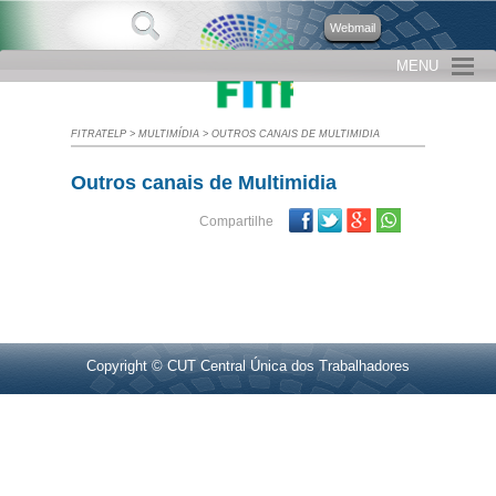
Webmail
MENU
FITRATELP
>
MULTIMÍDIA
>
OUTROS CANAIS DE MULTIMIDIA
Outros canais de Multimidia
Facebook
Twitter
Google Plus
Compartilhe
Copyright © CUT Central Única dos Trabalhadores