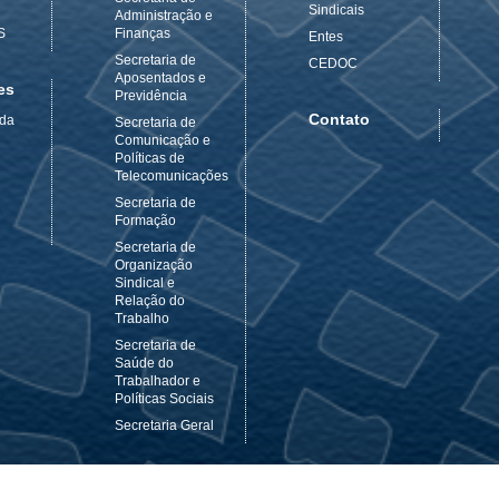
Sindicais
Administração e
S
Finanças
Entes
Secretaria de
CEDOC
Aposentados e
es
Previdência
Contato
 da
Secretaria de
Comunicação e
Políticas de
Telecomunicações
Secretaria de
Formação
Secretaria de
Organização
Sindical e
Relação do
Trabalho
Secretaria de
Saúde do
Trabalhador e
Políticas Sociais
Secretaria Geral