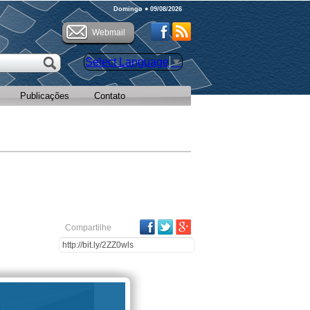
Domingo ● 09/08/2026
Webmail
Select Language
▼
Publicações
Contato
Facebook
Twitter
Google Plus
Compartilhe
Local da Foto
Download
Compartilhar