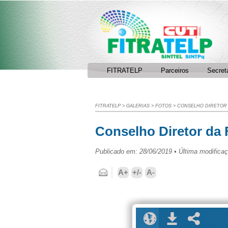
Facebook
RSS
FITRATELP
Parceiros
Secret
FITRATELP
>
GALERIAS
>
FOTOS
>
CONSELHO DIRETOR D
Conselho Diretor da
Publicado em: 28/06/2019 • Última modificaç
Enviar por e-mail
A+
+/-
A-
Local da Foto
Download
Compartilhar