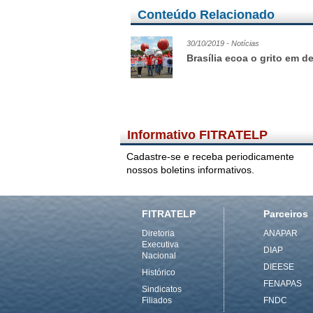
Conteúdo Relacionado
30/10/2019 - Notícias
Brasília ecoa o grito em d
Informativo FITRATELP
Cadastre-se e receba periodicamente
nossos boletins informativos.
FITRATELP
Parceiros
Diretoria
ANAPAR
Executiva
DIAP
Nacional
DIEESE
Histórico
FENAPAS
Sindicatos
Filiados
FNDC