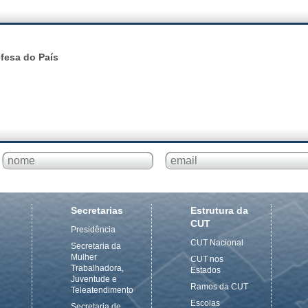
efesa do País
Secretarias
Estrutura da
CUT
Presidência
CUT Nacional
Secretaria da
Mulher
CUT nos
Trabalhadora,
Estados
Juventude e
Ramos da CUT
Teleatendimento
Escolas
Secretaria de