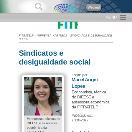
Webmail
MENU
FITRATELP
>
IMPRENSA
>
ARTIGOS
>
SINDICATOS E DESIGUALDADE
SOCIAL
Sindicatos e
desigualdade social
Escrito por:
Mariel Angeli
Lopes
Economista, técnica
do DIEESE e
assessora econômica
da FITRATELP
Publicado em:
Economista, técnica do
10/10/2017
DIEESE e assessora
econômica da